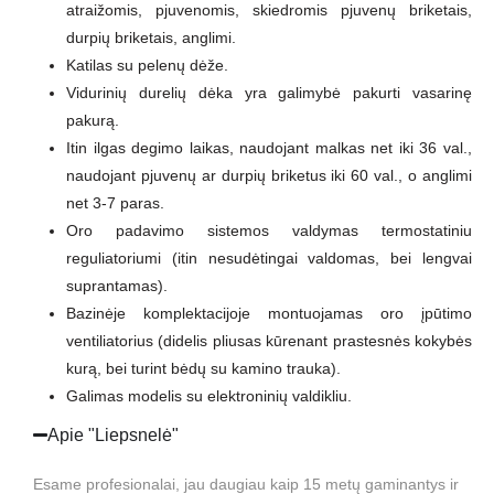
atraižomis, pjuvenomis, skiedromis pjuvenų briketais,
durpių briketais, anglimi.
Katilas su pelenų dėže.
Vidurinių durelių dėka yra galimybė pakurti vasarinę
pakurą.
Itin ilgas degimo laikas, naudojant malkas net iki 36 val.,
naudojant pjuvenų ar durpių briketus iki 60 val., o anglimi
net 3-7 paras.
Oro padavimo sistemos valdymas termostatiniu
reguliatoriumi (itin nesudėtingai valdomas, bei lengvai
suprantamas).
Bazinėje komplektacijoje montuojamas oro įpūtimo
ventiliatorius (didelis pliusas kūrenant prastesnės kokybės
kurą, bei turint bėdų su kamino trauka).
Galimas modelis su elektroninių valdikliu.
Apie "Liepsnelė"
Esame profesionalai, jau daugiau kaip 15 metų gaminantys ir