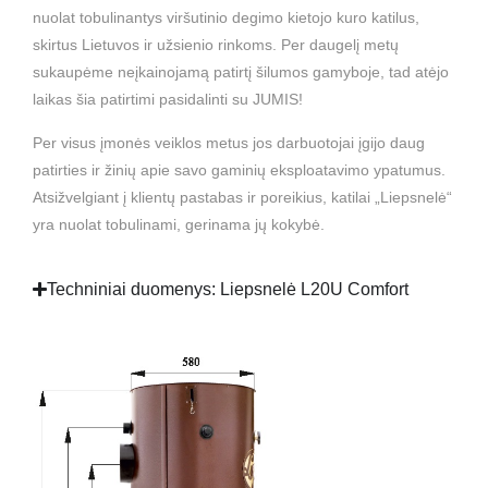
nuolat tobulinantys viršutinio degimo kietojo kuro katilus,
skirtus Lietuvos ir užsienio rinkoms. Per daugelį metų
sukaupėme neįkainojamą patirtį šilumos gamyboje, tad atėjo
laikas šia patirtimi pasidalinti su JUMIS!
Per visus įmonės veiklos metus jos darbuotojai įgijo daug
patirties ir žinių apie savo gaminių eksploatavimo ypatumus.
Atsižvelgiant į klientų pastabas ir poreikius, katilai „Liepsnelė“
yra nuolat tobulinami, gerinama jų kokybė.
Techniniai duomenys: Liepsnelė L20U Comfort