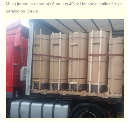
Mūsų įmonė jau naudoja 6 naujus 40kw Liepsnele katilus šildyti
patalpoms. Dėkui