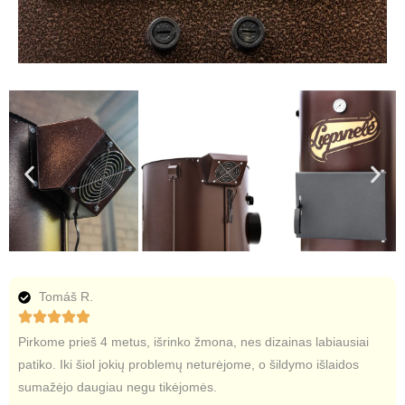
Tomáš R.
Pirkome prieš 4 metus, išrinko žmona, nes dizainas labiausiai
patiko. Iki šiol jokių problemų neturėjome, o šildymo išlaidos
sumažėjo daugiau negu tikėjomės.