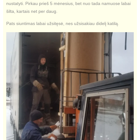
nustatyti. Pirkau prieš 5 mėnesius, bet nuo tada namuose labai
šilta, kartais net per daug.
Pats siuntimas labai užsitęsė, nes užsisakiau didelį katilą.