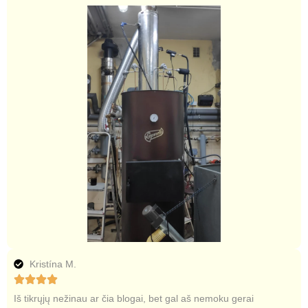
Kristína M.
Iš tikrųjų nežinau ar čia blogai, bet gal aš nemoku gerai