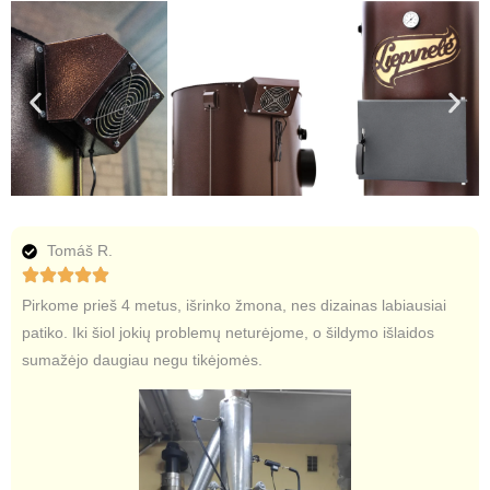
Tomáš R.
Pirkome prieš 4 metus, išrinko žmona, nes dizainas labiausiai
patiko. Iki šiol jokių problemų neturėjome, o šildymo išlaidos
sumažėjo daugiau negu tikėjomės.