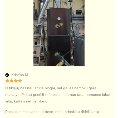
Kristína M.
Iš tikrųjų nežinau ar čia blogai, bet gal aš nemoku gerai
nustatyti. Pirkau prieš 5 mėnesius, bet nuo tada namuose labai
šilta, kartais net per daug.
Pats siuntimas labai užsitęsė, nes užsisakiau didelį katilą.