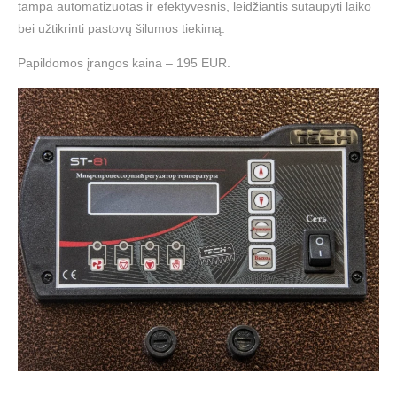
tampa automatizuotas ir efektyvesnis, leidžiantis sutaupyti laiko
bei užtikrinti pastovų šilumos tiekimą.
Papildomos įrangos kaina –
195 EUR.