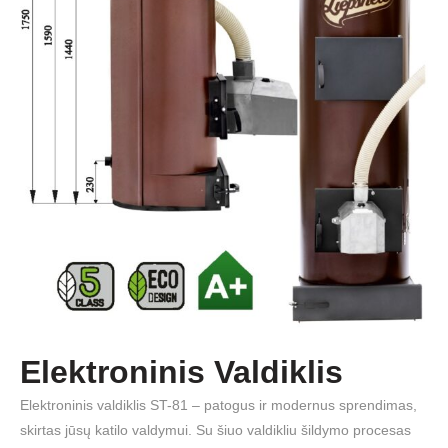
Elektroninis Valdiklis
Elektroninis valdiklis ST-81 – patogus ir modernus sprendimas,
skirtas jūsų katilo valdymui. Su šiuo valdikliu šildymo procesas