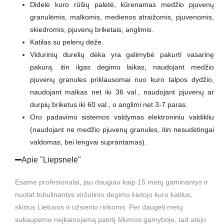
Didelė kuro rūšių paletė, kūrenamas medžio pjuvenų
granulėmis, malkomis, medienos atraižomis, pjuvenomis,
skiedromis, pjuvenų briketais, anglimis.
Katilas su pelenų dėže.
Vidurinių durelių dėka yra galimybė pakurti vasarinę
pakurą. itin ilgas degimo laikas, naudojant medžio
pjuvenų granules priklausomai nuo kuro talpos dydžio,
naudojant malkas net iki 36 val., naudojant pjuvenų ar
durpių briketus iki 60 val., o anglimi net 3-7 paras.
Oro padavimo sistemos valdymas elektroniniu valdikliu
(naudojant ne medžio pjuvenų granules, itin nesudėtingai
valdomas, bei lengvai suprantamas).
Apie "Liepsnelė"
Esame profesionalai, jau daugiau kaip 15 metų gaminantys ir
nuolat tobulinantys viršutinio degimo kietojo kuro katilus,
skirtus Lietuvos ir užsienio rinkoms. Per daugelį metų
sukaupėme neįkainojamą patirtį šilumos gamyboje, tad atėjo