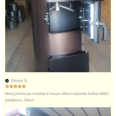
Dmytro S.
Mūsų įmonė jau naudoja 6 naujus 40kw Liepsnele katilus šildyti
patalpoms. Dėkui